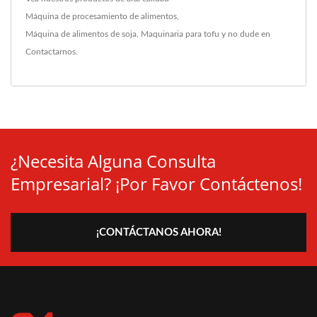
Máquina de procesamiento de alimentos
,
Máquina de alimentos de soja
,
Maquinaria para tofu
y no dude en
Contactarnos
.
¿Necesita Alguna Consulta
Empresarial? ¡Por Favor Contáctenos!
¡CONTÁCTANOS AHORA!