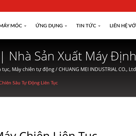
MÁY MÓC
ỨNG DỤNG
TIN TỨC
LIÊN HỆ V
 | Nhà Sản Xuất Máy Định
ăm Kể Từ 1977 | CHUAN
iên tục, Máy chiên tự động / CHUANG MEI INDUSTRIAL CO., Lt
cấp dịch vụ thân thiện cho khách hàng.
Chiên Sâu Tự Động Liên Tục
áy Chiên Liên Tục