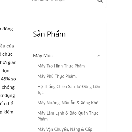
tự động
Sản Phẩm
cầu của
có chức
Máy Móc
thời gian
Máy Tạo Hình Thực Phẩm
c dọn
Máy Phủ Thực Phẩm.
- 45% so
Hệ Thống Chiên Sâu Tự Động Liên
h chóng
Tục
sử dụng
Máy Nướng, Nấu Ăn & Xông Khói
iến thể
ấp kiểm
Máy Làm Lạnh & Bảo Quản Thực
Phẩm
Máy Vận Chuyển, Nâng & Cấp