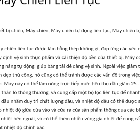
iết bị chiên, Máy chiên, Máy chiên tự động liên tục, Máy chiên 
y chiên liên tục được làm bằng thép không gỉ, đáp ứng các yêu 
y định vệ sinh thực phẩm và cải thiện độ bền của thiết bị. Máy 
ng nâng tự động, giúp băng tải dễ dàng vệ sinh. Ngoài việc giảm 
n dẹp thủ công, nó cũng có thể tránh được các vấn đề trong việ
p. Máy này có thể làm nóng trực tiếp mức tiêu thụ dầu giảm 25 
i thân lò thông thường, và cung cấp một bộ lọc liên tục để nhan
c dầu nhằm duy trì chất lượng dầu, và nhiệt độ dầu có thể được 
o nhiệt độ giữa cửa vào và cửa ra của sản phẩm thông qua các b
a nhiệt bên ngoài, và có thể thêm nhiều vùng gia nhiệt để cung c
át nhiệt độ chính xác.