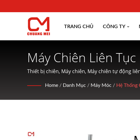
TRANG CHỦ
CÔNG TY
Máy Chiên Liên Tục
Nấu Ăn Trong 45 N
Thiết bị chiên, Máy chiên, Máy chiên tự động l
biến và điều chỉnh thực phẩm thủy sản và cung 
CO.
Home
/
Danh Mục
/
Máy Móc
/
Hệ Thống 
M