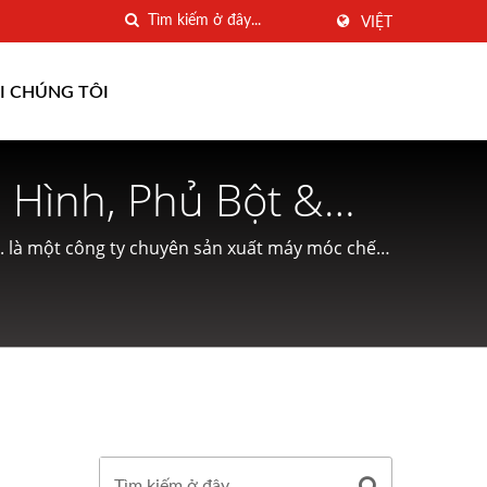
VIỆT
ỚI CHÚNG TÔI
 Hình, Phủ Bột &
G MEI INDUSTRIAL
d. là một công ty chuyên sản xuất máy móc chế