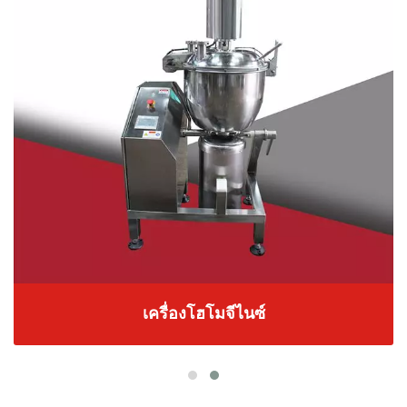
เครื่องโฮโมจีไนซ์