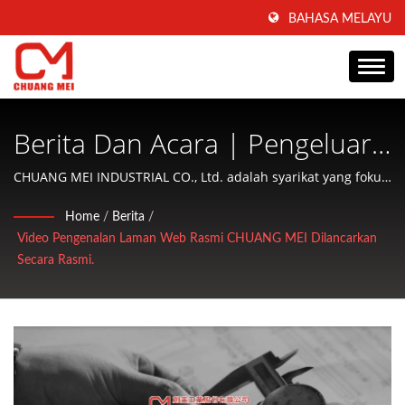
BAHASA MELAYU
Berita Dan Acara | Pengeluar
Mesin Pemprosesan Dan
CHUANG MEI INDUSTRIAL CO., Ltd. adalah syarikat yang fokus
pada pengeluaran mesin pemprosesan dan pengkondisian
Penjagaan Makanan Akuatik
Home
/
Berita
/
makanan akuatik serta menawarkan perkhidmatan mesra
Video Pengenalan Laman Web Rasmi CHUANG MEI Dilancarkan
Sejak 1977 | CHUANG MEI
kepada pelanggan.
Secara Rasmi.
INDUSTRIAL CO.